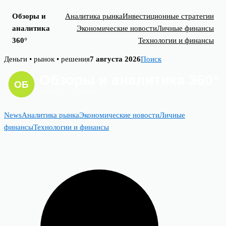
Обзоры и
Аналитика рынка
Инвестиционные стратегии
аналитика
Экономические новости
Личные финансы
360°
Технологии и финансы
Skip
Деньги • рынок • решения
7 августа 2026
Поиск
to
content
News
Аналитика рынка
Экономические новости
Личные
финансы
Технологии и финансы