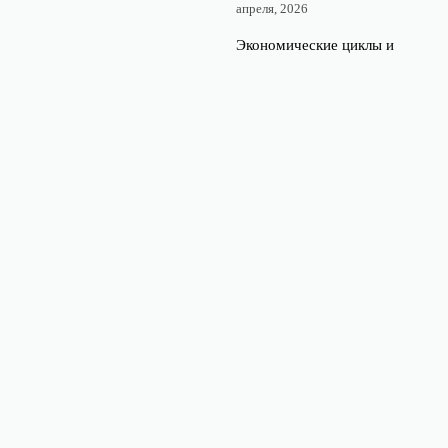
апреля, 2026
Экономические циклы и
рецессии: как подготовить
портфель к замедлению
экономики
4 апреля, 2026
Рынок сырьевых товаров:
как нефть, золото и металлы
помогают хеджировать
риски
28 марта, 2026
© 2026 Обзоры и аналитика 360°
Финансы и экономика
News
Аналитика рынка