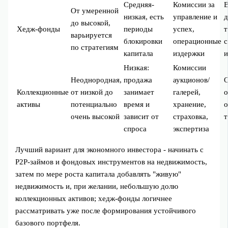
Средняя-
Комиссии за
В
От умеренной
низкая, есть
управление и
до высокой,
Хедж‑фонды
периоды
успех,
т
варьируется
блокировки
операционные
по стратегиям
капитала
издержки
Низкая:
Комиссии
Неоднородная,
продажа
аукционов/
О
Коллекционные
от низкой до
занимает
галерей,
о
активы
потенциально
время и
хранение,
о
очень высокой
зависит от
страховка,
т
спроса
экспертиза
Лучший вариант для экономного инвестора - начинать с
P2P‑займов и фондовых инструментов на недвижимость,
затем по мере роста капитала добавлять "живую"
недвижимость и, при желании, небольшую долю
коллекционных активов; хедж‑фонды логичнее
рассматривать уже после формирования устойчивого
базового портфеля.