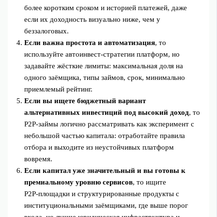
более коротким сроком и историей платежей, даже
если их доходность визуально ниже, чем у
беззалоговых.
Если важна простота и автоматизация
, то
используйте автоинвест‑стратегии платформ, но
задавайте жёсткие лимиты: максимальная доля на
одного заёмщика, типы займов, срок, минимально
приемлемый рейтинг.
Если вы ищете бюджетный вариант
альтернативных инвестиций под высокий доход
, то
P2P‑займы логично рассматривать как эксперимент с
небольшой частью капитала: отработайте правила
отбора и выходите из неустойчивых платформ
вовремя.
Если капитал уже значительный и вы готовы к
премиальному уровню сервисов
, то ищите
P2P‑площадки и структурированные продукты с
институциональными заёмщиками, где выше порог
входа, но лучше юридическая инфраструктура и