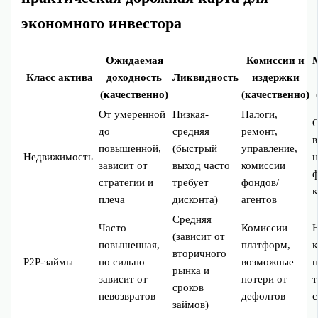
экономного инвестора
Ожидаемая
Комиссии и
Класс актива
доходность
Ликвидность
издержки
(качественно)
(качественно)
От умеренной
Низкая-
Налоги,
О
до
средняя
ремонт,
в
повышенной,
(быстрый
управление,
Недвижимость
н
зависит от
выход часто
комиссии
стратегии и
требует
фондов/
к
плеча
дисконта)
агентов
Средняя
Часто
Комиссии
Н
(зависит от
повышенная,
платформ,
к
вторичного
P2P‑займы
но сильно
возможные
рынка и
зависит от
потери от
т
сроков
невозвратов
дефолтов
с
займов)