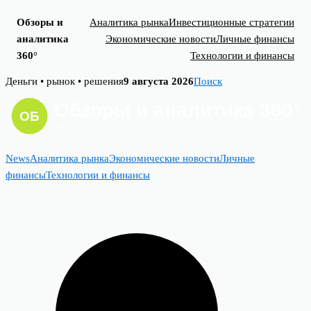
Обзоры и
Аналитика рынка
Инвестиционные стратегии
аналитика
Экономические новости
Личные финансы
360°
Технологии и финансы
Skip
Деньги • рынок • решения
9 августа 2026
Поиск
to
content
News
Аналитика рынка
Экономические новости
Личные
финансы
Технологии и финансы