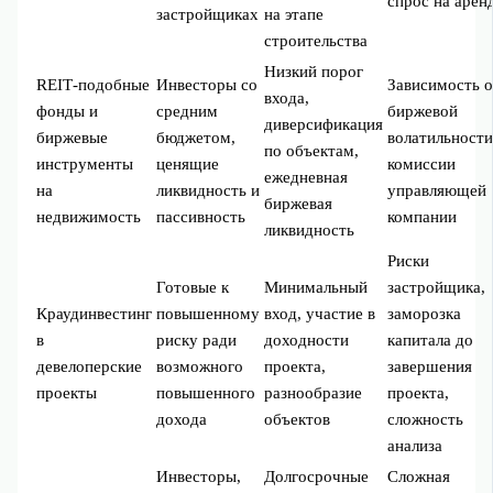
спрос на арен
застройщиках
на этапе
строительства
Низкий порог
REIT‑подобные
Инвесторы со
Зависимость 
входа,
фонды и
средним
биржевой
диверсификация
биржевые
бюджетом,
волатильности
по объектам,
инструменты
ценящие
комиссии
ежедневная
на
ликвидность и
управляющей
биржевая
недвижимость
пассивность
компании
ликвидность
Риски
Готовые к
Минимальный
застройщика,
Краудинвестинг
повышенному
вход, участие в
заморозка
в
риску ради
доходности
капитала до
девелоперские
возможного
проекта,
завершения
проекты
повышенного
разнообразие
проекта,
дохода
объектов
сложность
анализа
Инвесторы,
Долгосрочные
Сложная