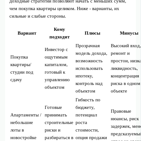
доходные стратегии позволяют начать с меньших сумм,
чем покупка квартиры целиком. Ниже - варианты, их
сильные и слабые стороны.
Кому
Вариант
Плюсы
Минусы
подходит
Прозрачная
Высокий вход
Инвестор с
модель дохода,
ремонт и
Покупка
ощутимым
возможность
простои, низк
квартиры/
капиталом,
использовать
ликвидность,
студии под
готовый к
ипотеку,
концентрация
сдачу
управлению
контроль над
риска в одном
объектом
объектом
объекте
Гибкость по
Готовые
бюджету,
Правовые
Апартаменты /
принимать
потенциал
нюансы, риск
небольшие
строительные
роста
задержек, мен
лоты в
риски и
стоимости,
предсказуемы
новостройке
разбираться в
опция продажи