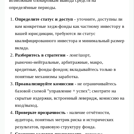
возможным блокировкам вывода средств на
определённые периоды.
Определите статус и доступ
- уточните, доступны ли
вам конкретные хедж‑фонды как частному инвестору в
вашей юрисдикции, требуются ли статус
квалифицированного инвестора и минимальный размер
вклада.
Разберитесь в стратегии
- лонг/шорт,
рыночно‑нейтральные, арбитражные, макро,
кредитные, фонды фондов; вкладывайтесь только в
понятные механизмы заработка.
Проанализируйте комиссии
- не ограничивайтесь
базовой схемой "управление + успех"; смотрите на
скрытые издержки, встроенный леверидж, комиссию на
вход/выход.
Проверьте прозрачность
- наличие отчётности,
аудитора, понятных метрик риска и исторических
результатов, правовую структуру фонда.
Сравните условия ликвидности
- периоды