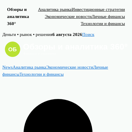
Обзоры и
Аналитика рынка
Инвестиционные стратегии
аналитика
Экономические новости
Личные финансы
360°
Технологии и финансы
Skip
Деньги • рынок • решения
6 августа 2026
Поиск
to
content
News
Аналитика рынка
Экономические новости
Личные
финансы
Технологии и финансы