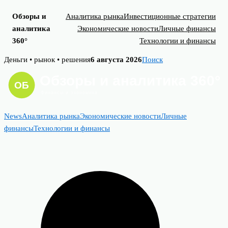
Обзоры и
Аналитика рынка
Инвестиционные стратегии
аналитика
Экономические новости
Личные финансы
360°
Технологии и финансы
Skip
Деньги • рынок • решения
6 августа 2026
Поиск
to
content
News
Аналитика рынка
Экономические новости
Личные
финансы
Технологии и финансы