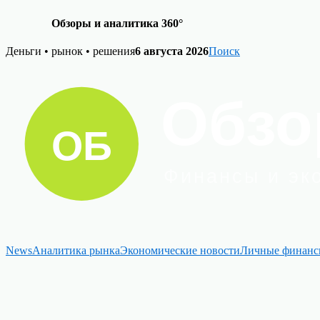
Обзоры и аналитика 360°
Skip
Деньги • рынок • решения
6 августа 2026
Поиск
to
content
News
Аналитика рынка
Экономические новости
Личные финан